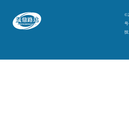
©
号
技