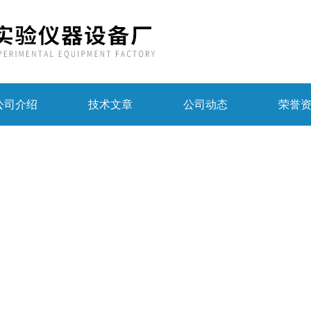
公司介绍
技术文章
公司动态
荣誉