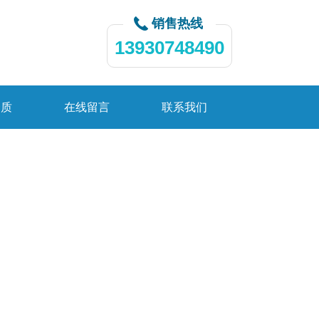
销售热线
13930748490
资质
在线留言
联系我们