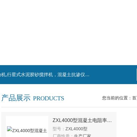
主营产品：混凝土钻孔取芯机，水泥电动抗折试验机,行星式水泥胶砂搅拌机，混凝土抗渗仪，水泥胶砂振实台，水泥净浆搅拌机，水泥细度负压筛析仪,混凝土含气量测定仪,混凝土振动台
产品展示
PRODUCTS
您当前的位置：
首
ZXL4000型混凝土电阻率测试仪
型号：
ZXL4000型
厂商性质：
生产厂家