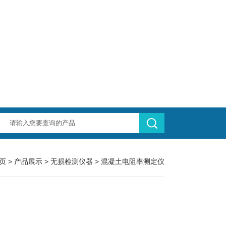
页
>
产品展示
>
无损检测仪器
>
混凝土电阻率测定仪