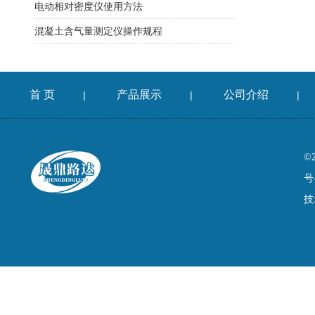
电动相对密度仪使用方法
混凝土含气量测定仪操作规程
首 页
产品展示
公司介绍
|
|
|
©
号
技