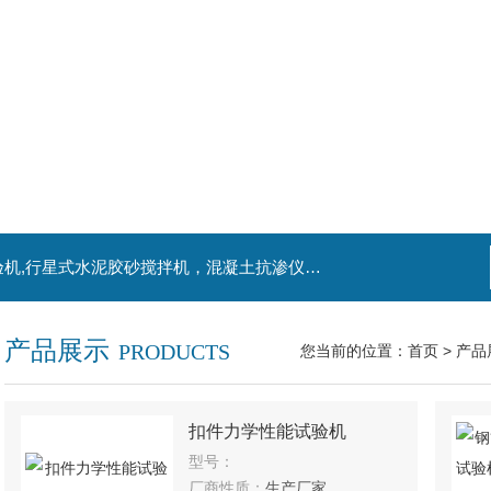
主营产品：混凝土钻孔取芯机，水泥电动抗折试验机,行星式水泥胶砂搅拌机，混凝土抗渗仪，水泥胶砂振实台，水泥净浆搅拌机，水泥细度负压筛析仪,混凝土含气量测定仪,混凝土振动台
产品展示
PRODUCTS
您当前的位置：
首页
>
产品
扣件力学性能试验机
型号：
厂商性质：
生产厂家