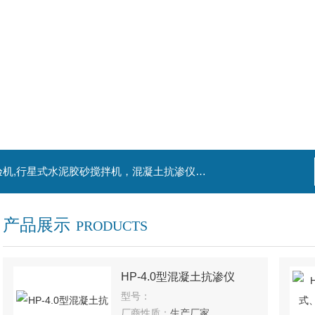
主营产品：混凝土钻孔取芯机，水泥电动抗折试验机,行星式水泥胶砂搅拌机，混凝土抗渗仪，水泥胶砂振实台，水泥净浆搅拌机，水泥细度负压筛析仪,混凝土含气量测定仪,混凝土振动台
产品展示
PRODUCTS
HP-4.0型混凝土抗渗仪
型号：
厂商性质：
生产厂家