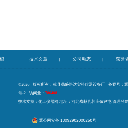
绍
技术文章
公司动态
荣誉
|
|
|
©2026 版权所有：献县鼎盛路达实验仪器设备厂
备案号：冀IC
号-2
访问量：
786408
技术支持：
化工仪器网
地址：河北省献县郭庄镇尹屯
管理登
冀公网安备 13092902000250号