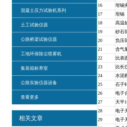
16
坩锅
混凝土压力试验机系列
17
坩锅
18
高温
土工试验仪器
19
砂石
公路桥梁试验仪器
20
负压
21
含气
工地环保除尘喷雾机
22
比表
23
比长
集装箱标养室
24
水泥
公路实验仪器设备
25
石子
26
电子
查看更多
27
天平
1
28
电子
相关文章
29
电子