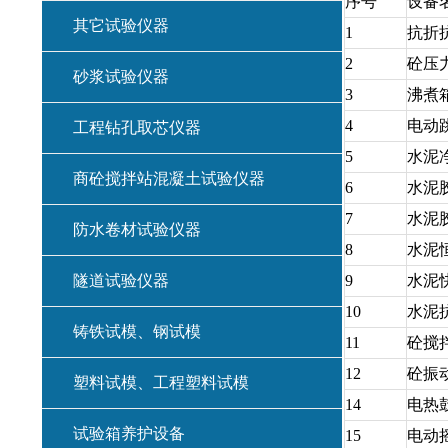
序号
设备
其它试验仪器
1
抗折
2
砼压
砂浆试验仪器
3
沸煮
4
电动
工程钻孔取芯仪器
5
水泥
商砼搅拌站混凝土试验仪器
6
水泥
7
水泥
防水卷材试验仪器
8
水泥
隧道试验仪器
9
水泥
10
水泥
铸铁试模、钢试模
11
砼搅
12
砼振
塑料试模、工程塑料试模
14
电热
试验箱养护设备
15
电动