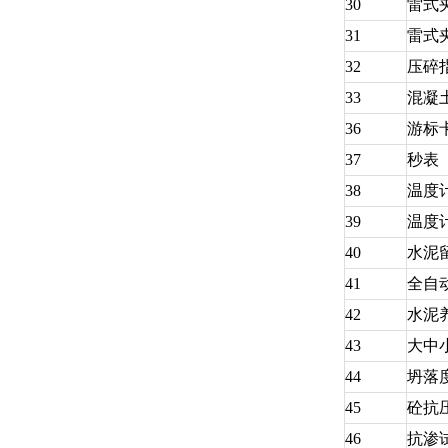
30
雷式
31
雷式
32
压碎
33
混凝
36
游标
37
秒表
38
温度
39
温度
40
水泥
41
全自
42
水泥
43
大中
44
坍落
45
砼抗
46
抗渗