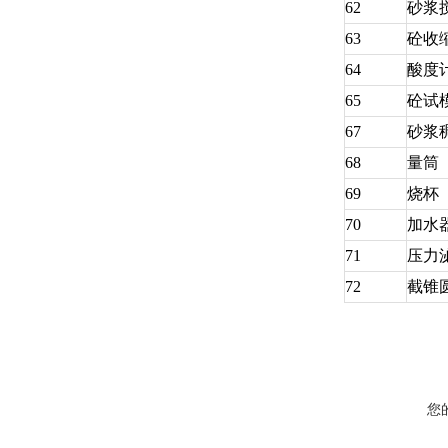
62
砂浆
63
砼收
64
酸度
65
砼试
67
砂浆
68
量筒
69
烧杯
70
加水
7
1
压力
7
2
截锥
您