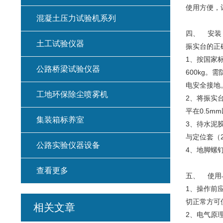
使用方便，
混凝土压力试验机系列
四、 安装
土工试验仪器
振实台的正
1、按国家标
公路桥梁试验仪器
600kg
电安全接地
工地环保除尘喷雾机
2、将振实
平在0.5
集装箱标养室
3、待水泥
与定位套（
公路实验仪器设备
4、地脚螺
查看更多
五、 使用
1、操作前
切正常方可
相关文章
2、电气原