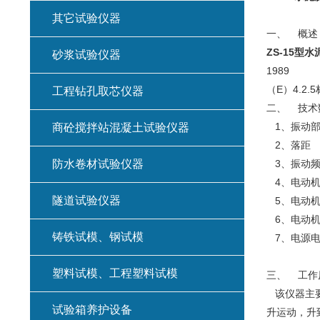
其它试验仪器
一、 概述
ZS-15型
砂浆试验仪器
1989
（E）4.2
工程钻孔取芯仪器
二、 技术
1、振动部
商砼搅拌站混凝土试验仪器
2、落距
防水卷材试验仪器
3、振动
4、电动
隧道试验仪器
5、电动
6、电
铸铁试模、钢试模
7、电源
塑料试模、工程塑料试模
三、 工作
该仪器主要
试验箱养护设备
升运动，升