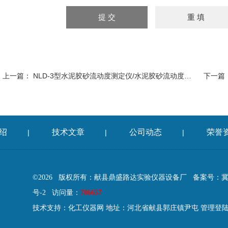
上一篇：
NLD-3型水泥胶砂流动度测定仪/水泥胶砂流动度仪控制器/电动跳桌
下一篇
绍
技术文章
公司动态
荣誉
|
|
|
©2026 版权所有：献县鼎盛路达实验仪器设备厂
备案号：冀IC
号-2
访问量：
786657
技术支持：
化工仪器网
地址：河北省献县郭庄镇尹屯
管理登