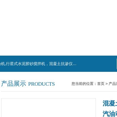
主营产品：混凝土钻孔取芯机，水泥电动抗折试验机,行星式水泥胶砂搅拌机，混凝土抗渗仪，水泥胶砂振实台，水泥净浆搅拌机，水泥细度负压筛析仪,混凝土含气量测定仪,混凝土振动台
产品展示
PRODUCTS
您当前的位置：
首页
>
产品
混凝
汽油