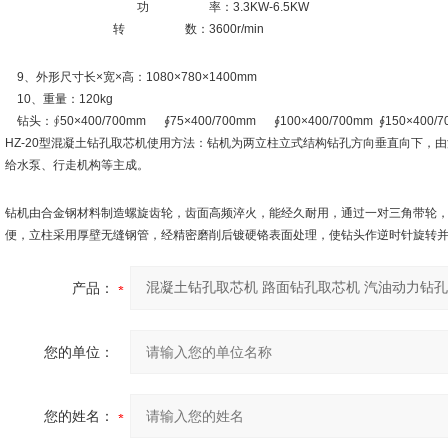
功 率：3.3KW-6.5KW
转 数：3600r/min
9、外形尺寸长×宽×高：1080×780×1400mm
10、重量：120kg
钻头：∮50×400/700mm ∮75×400/700mm ∮100×400/700mm ∮150×400/7
HZ-20型混凝土钻孔取芯机使用方法：钻机为两立柱立式结构钻孔方向垂直向下，
给水泵、行走机构等主成。
钻机由合金钢材料制造螺旋齿轮，齿面高频淬火，能经久耐用，通过一对三角带轮，
便，立柱采用厚壁无缝钢管，经精密磨削后镀硬铬表面处理，使钻头作逆时针旋转
产品：
您的单位：
您的姓名：