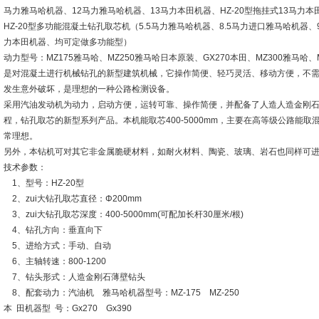
马力雅马哈机器、12马力雅马哈机器、13马力本田机器、HZ-20型拖挂式13马力
HZ-20型多功能混凝土钻孔取芯机（5.5马力雅马哈机器、8.5马力进口雅马哈机器
力本田机器、均可定做多功能型）
动力型号：MZ175雅马哈、MZ250雅马哈日本原装、GX270本田、MZ300雅马哈、
是对混凝土进行机械钻孔的新型建筑机械，它操作简便、轻巧灵活、移动方便，不
发生意外破坏，是理想的一种公路检测设备。
采用汽油发动机为动力，启动方便，运转可靠、操作简便，并配备了人造人造金刚
程，钻孔取芯的新型系列产品。本机能取芯400-5000mm，主要在高等级公路能
常理想。
另外，本钻机可对其它非金属脆硬材料，如耐火材料、陶瓷、玻璃、岩石也同样可
技术参数：
1、型号：HZ-20型
2、zui大钻孔取芯直径：Φ200mm
3、zui大钻孔取芯深度：400-5000mm(可配加长杆30厘米/根)
4、钻孔方向：垂直向下
5、进给方式：手动、自动
6、主轴转速：800-1200
7、钻头形式：人造金刚石薄壁钻头
8、配套动力：汽油机 雅马哈机器型号：MZ-175 MZ-250
本 田机器型 号：Gx270 Gx390