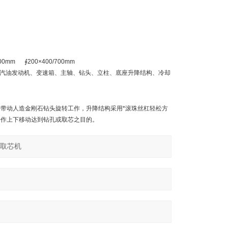
00mm ∮200×400/700mm
由汽油发动机、变速箱、主轴、钻头、立柱、底座升降结构、冷却
带动人造金刚石钻头旋转工作，升降结构采用*滚珠丝杠轻松方
并作上下移动达到钻孔或取芯之目的。