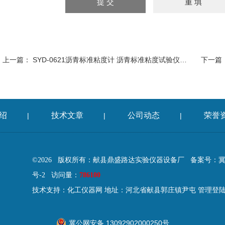
上一篇：
SYD-0621沥青标准粘度计 沥青标准粘度试验仪粘度试验器
下一篇
绍
技术文章
公司动态
荣誉
|
|
|
©2026 版权所有：献县鼎盛路达实验仪器设备厂
备案号：冀IC
号-2
访问量：
786100
技术支持：
化工仪器网
地址：河北省献县郭庄镇尹屯
管理登
冀公网安备 13092902000250号