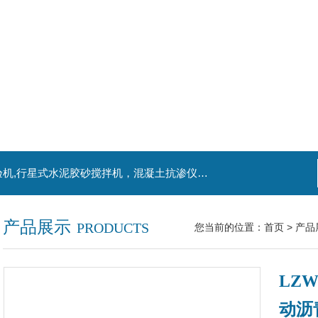
主营产品：混凝土钻孔取芯机，水泥电动抗折试验机,行星式水泥胶砂搅拌机，混凝土抗渗仪，水泥胶砂振实台，水泥净浆搅拌机，水泥细度负压筛析仪,混凝土含气量测定仪,混凝土振动台
产品展示
PRODUCTS
您当前的位置：
首页
>
产品
LZ
动沥