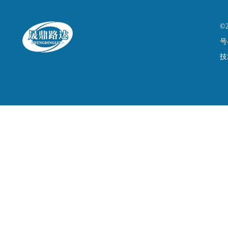
©
号
技