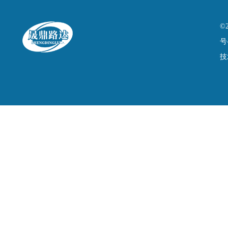
©
号
技