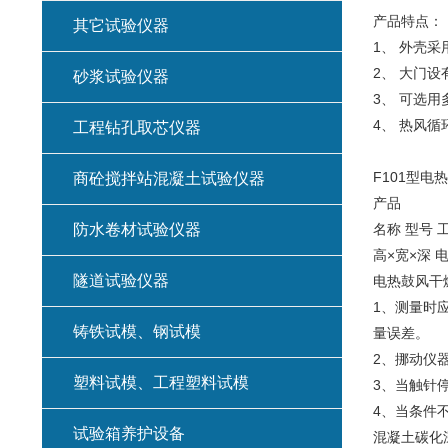
产品特点：
其它试验仪器
1、 外壳
2、 大门
砂浆试验仪器
3、 可选
4、 热风
工程钻孔取芯仪器
F101型电
商砼搅拌站混凝土试验仪器
产品
防水卷材试验仪器
名称 型号 
高×宽×深 电
隧道试验仪器
电热鼓风干燥箱 
1、测量时
铸铁试模、钢试模
量误差。
2、挪动仪
塑料试模、工程塑料试模
3、当触针
4、当条件
试验箱养护设备
混凝土碳化