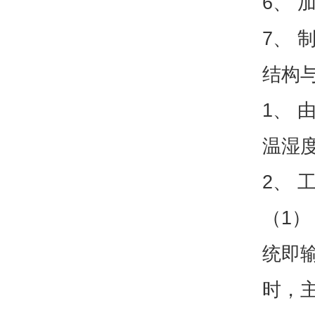
6、 
7、 
结构
1、
温湿
2、 
（1
统即
时，