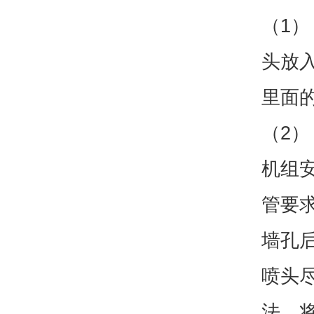
（1
头放
里面
（2）
机组
管要
墙孔
喷头
法，