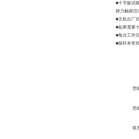
■十字板试
静力触探仪
■主机出厂
■如果需要
■每次工作
■探杆本常
您
您
联