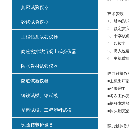
其它试验仪器
技术参数
1、结构形
砂浆试验仪器
2、额定贯入
3、十字板剪
工程钻孔取芯仪器
4、起拔力：
5、贯入速度
商砼搅拌站混凝土试验仪器
6、主机重量
防水卷材试验仪器
静力触探仪
隧道试验仪器
■主机出厂
■如果需要
铸铁试模、钢试模
■每次工作
■探杆本常
塑料试模、工程塑料试模
■探头用完
试验箱养护设备
静力触探