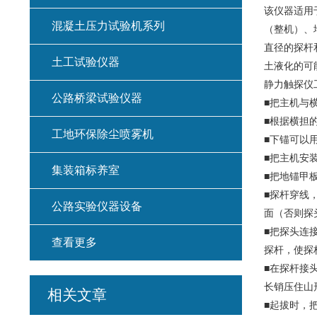
该仪器适用
混凝土压力试验机系列
（整机）、
直径的探杆
土工试验仪器
土液化的可
静力触探仪
公路桥梁试验仪器
■把主机与
■根据横担
工地环保除尘喷雾机
■下锚可以
■把主机安
集装箱标养室
■把地锚甲
■探杆穿线
公路实验仪器设备
面（否则探
■把探头连
查看更多
探杆，使探
■在探杆接
长销压住山
相关文章
■起拔时，