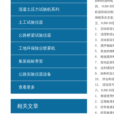
卸料时须停机
四、 HJW-
混凝土压力试验机系列
机器拆箱后检
绳锁系在支架
土工试验仪器
五、HJW-
1、 启动前
2、 清理料
公路桥梁试验仪器
3、 启动前
4、 搅拌轴
工地环保除尘喷雾机
5、 装放的
6、 根据搅
集装箱标养室
7、 按动起
8、 达到调
9、 卸料时
公路实验仪器设备
10、 拌合
11、 清洗
查看更多
六、HJW-
1、 根据使
2、 定期检
相关文章
3、 经常检
4、 经常检