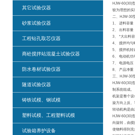
HJW-60
其它试验仪器
较为理想的实
二、HJW-
砂浆试验仪器
1、 进料容量：
2、 出料容量：
3、 *大出料容
工程钻孔取芯仪器
4、 搅拌均匀
5、 搅拌机转速
商砼搅拌站混凝土试验仪器
6、 电动机功率
7、 电源电压：
防水卷材试验仪器
8、 产品净重
三、HJW-
HJW-60
隧道试验仪器
制系统组成。
机架是整个设
铸铁试模、钢试模
旋方向上反、
转动机构是由
塑料试模、工程塑料试模
HJW-60
向旋转，由搅
使物料得到充
试验箱养护设备