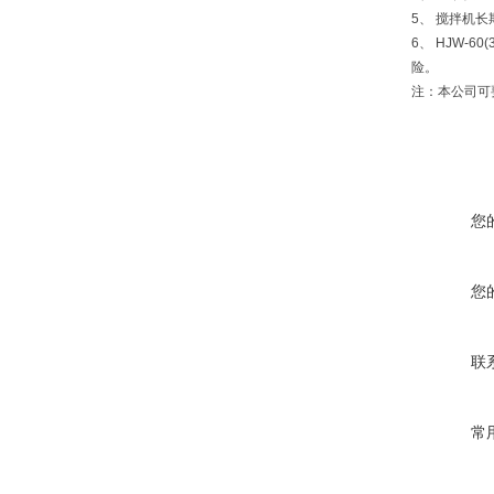
5、 搅拌机
6、 HJW-
险。
注：本公司可
您
您
联
常