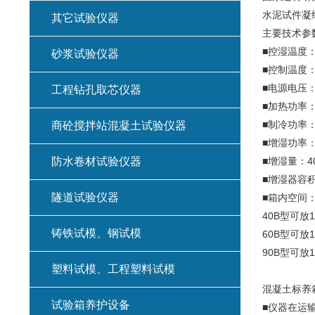
水泥试件凝
其它试验仪器
主要技术参
■控湿温度：
砂浆试验仪器
■控制温度：
■电源电压：2
工程钻孔取芯仪器
■加热功率：
■制冷功率：
商砼搅拌站混凝土试验仪器
■增湿功率：
防水卷材试验仪器
■增湿量：4
■增湿器容积
隧道试验仪器
■箱内空间
40B型可放1
铸铁试模、钢试模
60B型可放
90B型可放
塑料试模、工程塑料试模
混凝土标养
试验箱养护设备
■仪器在运