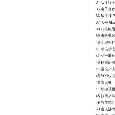
34 负压筛子 
35 电子台秤 
36 酸度计 Ph
37 天平 5kg
38 箱式电阻
39 电热鼓风
40 水泥留
41 标准砂 
42 标准养
43 砂浆
44 雷氏夹测
45 维卡仪
46 雷氏夹
47 胶砂试模 
48 抗压夹具 
49 数显式
50 雷氏沸煮