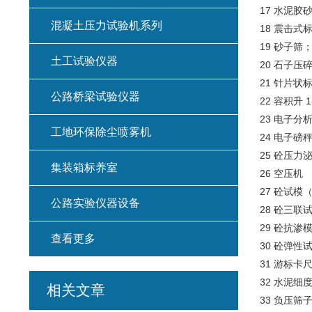
17 水泥胶
混凝土压力试验机系列
18 震击式标
19 砂子筛
土工试验仪器
20 石子压
21 针片状
公路桥梁试验仪器
22 容积升 1
23 电子分析
工地环保除尘喷雾机
24 电子磅秤 
25 砼压力泌
集装箱标养室
26 空压机
27 砼试模（
公路实验仪器设备
28 砼三联试
29 砼抗渗模
查看更多
30 砼弹性试
31 游标卡
32 水泥细度
相关文章
33 负压筛子 