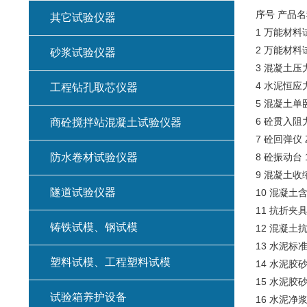
序号 产品名
其它试验仪器
1 万能材料试
2 万能材料试
砂浆试验仪器
3 混凝土压力
4 水泥恒应
工程钻孔取芯仪器
5 混凝土单
6 砼贯入阻力
商砼搅拌站混凝土试验仪器
7 砼回弹仪 Z
防水卷材试验仪器
8 砼振动台
9 混凝土收缩
隧道试验仪器
10 混凝土含
11 抗折夹
铸铁试模、钢试模
12 混凝土抗
13 水泥标
塑料试模、工程塑料试模
14 水泥胶砂
15 水泥胶砂
试验箱养护设备
16 水泥净浆