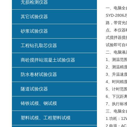
无损检测仪器
一、电脑全
SYD-2
其它试验仪器
路，带背光
点。本仪器
砂浆试验仪器
式搅拌器搅
试验即可自
工程钻孔取芯仪器
二、电脑液
1、测温范围
商砼搅拌站混凝土试验仪器
2、测温精度
防水卷材试验仪器
3、升温速度：
4、时间精
隧道试验仪器
5、计时范围
6、下沉距离
铸铁试模、钢试模
7、执行标准：
三、电脑全
塑料试模、工程塑料试模
1.功耗：12
2.电源：AC 