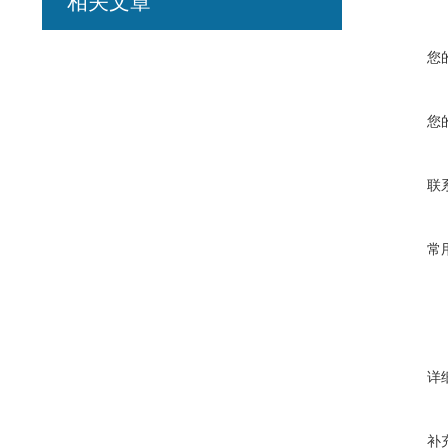
相关文章
您
您
联
常
详
补