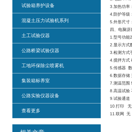
试验箱养护设备
3.加热功率
4.防护等级
混凝土压力试验机系列
5.外形尺寸：2
四、电脑沥
土工试验仪器
1.型号功能
2.显示方
公路桥梁试验仪器
3.检测方
4.搅拌
工地环保除尘喷雾机
5.传感器 
6.数据
集装箱标养室
7.测温范围 
8.高温
公路实验仪器设备
9.试
10.
查看更多
11.