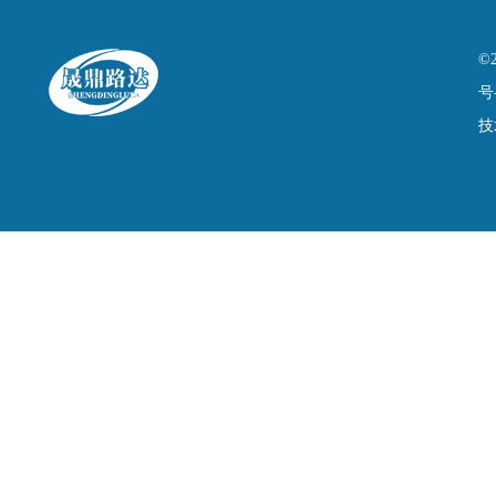
©
号
技