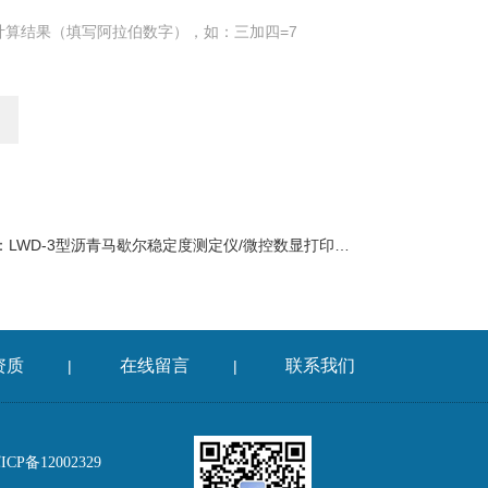
计算结果（填写阿拉伯数字），如：三加四=7
：
LWD-3型沥青马歇尔稳定度测定仪/微控数显打印沥青马歇尔稳定度仪
资质
在线留言
联系我们
|
|
P备12002329