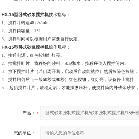
HX-15型卧式砂浆搅拌机
技术指标：
1、搅拌叶转速48±2r/min
2、搅拌筒容量：15L
3、搅拌时间可以根据用户需要自行设定。
HX-15型卧式砂浆搅拌机
操作规程：
1、接通电源，红色按钮红灯亮。
2、抬搅拌叶片，将秤好的砂料、
和水，按程序倒入搅拌筒内。
水泥
3、放下搅拌叶片（若仍离开着，启动后自动能就位）然后按绿色按钮，
4、搅拌均匀后（一般60秒或90秒）红色按钮，红灯亮，设备停止搅拌。
5、 起抬搅拌叶片，放稳定后，才能操纵压杆，使搅拌筒内外残余砂浆
产品：
您的单位：