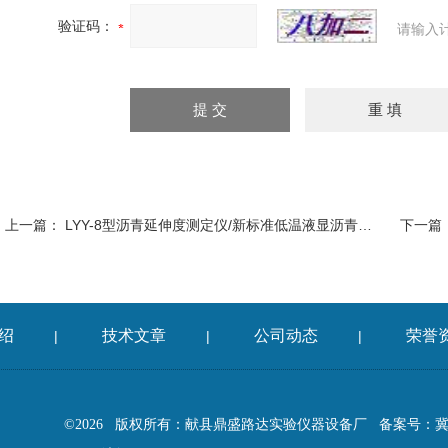
验证码：
请输入
上一篇：
LYY-8型沥青延伸度测定仪/新标准低温液显沥青延度仪/沥青延伸仪
下一篇
绍
技术文章
公司动态
荣誉
|
|
|
©2026 版权所有：献县鼎盛路达实验仪器设备厂
备案号：冀IC