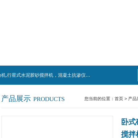
主营产品：混凝土钻孔取芯机，水泥电动抗折试验机,行星式水泥胶砂搅拌机，混凝土抗渗仪，水泥胶砂振实台，水泥净浆搅拌机，水泥细度负压筛析仪,混凝土含气量测定仪,混凝土振动台
产品展示
PRODUCTS
您当前的位置：
首页
>
产品
卧式
搅拌