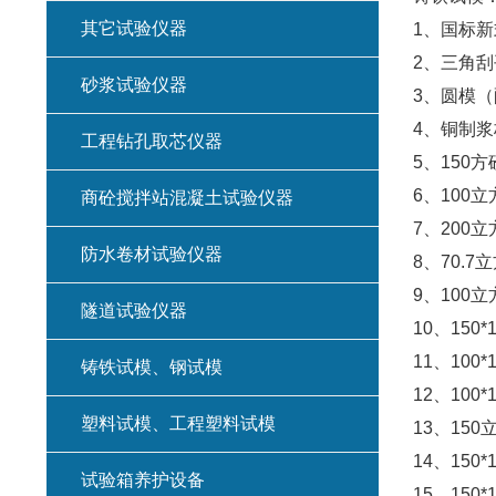
其它试验仪器
1
、国标新
2
、三角刮
砂浆试验仪器
3
、圆模（
4
、铜制浆
工程钻孔取芯仪器
5
、
150
方
6
、
100
立
商砼搅拌站混凝土试验仪器
7
、
200
立
防水卷材试验仪器
8
、
70.7
立
9
、
100
立
隧道试验仪器
10
、
150*
11
、
100*
铸铁试模、钢试模
12
、
100*
塑料试模、工程塑料试模
13
、
150
14
、
150*
试验箱养护设备
15
、
150*