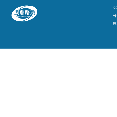
©
号
技