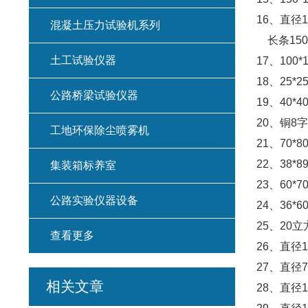
16
、直径
1
混凝土压力试验机系列
长条
150
土工试验仪器
17
、
100*
18
、
25*2
公路桥梁试验仪器
19
、
40*4
20
、铜
8
字
工地环保除尘喷雾机
21
、
70*80
22
、
38*89
集装箱标养室
23
、
60*7
公路实验仪器设备
24
、
36*60
25
、
20
立
查看更多
26
、直径
1
27
、直径
7
相关文章
28
、直径
1