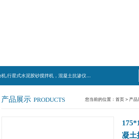
主营产品：混凝土钻孔取芯机，水泥电动抗折试验机,行星式水泥胶砂搅拌机，混凝土抗渗仪，水泥胶砂振实台，水泥净浆搅拌机，水泥细度负压筛析仪,混凝土含气量测定仪,混凝土振动台
产品展示
PRODUCTS
您当前的位置：
首页
>
产品
175
凝土