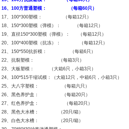
16
、
100
方普通塑模：
（每箱
60
只）
17
、
100*300
塑模：
（每箱
12
只）
18
、
150*300
塑模（弹模）：
（每箱
12
只）
19
、直径
150*300
塑模（弹模）：
（每箱
12
只）
20
、
100*400
塑模（抗冻）：
（每箱
12
只）
21
、
150*550
抗折模：
（每箱
6
只）
22
、抗裂塑模：
（每箱
3
只）
23
、大板塑模：
（大箱
6
只，小箱
3
只）
24
、
100*515
干缩试模：（大箱
12
只，中箱
6
只，小箱
3
只）
25
、大八字塑模：
（每箱六只）
26
、黑色养护盒：
（每箱
20
只）
27
、红色养护盒：
（每箱
20
只）
28
、黑色大水槽：
（
20
只
/
箱）
29
、白色大水槽：
（
20
只
/
箱）