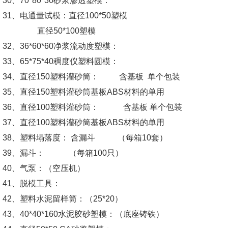
30
、
70*80*30
砂浆渗透塑模：
31
、电通量试模：直径
100*50
塑模
直径
50*100
塑模
32
、
36*60*60
净浆流动度塑模：
33
、
65*75*40
稠度仪塑料圆模：
34
、直径
150
塑料灌砂筒：
含基板
单个包装
35
、直径
150
塑料灌砂筒基板
ABS
材料的单用
36
、直径
100
塑料灌砂筒：
含基板
单个包装
37
、直径
100
塑料灌砂筒基板
ABS
材料的单用
38
、塑料塌落度：
含漏斗
（每箱
10
套）
39
、漏斗：
（每箱
100
只）
40
、气泵：（空压机）
41
、脱模工具：
42
、塑料水泥留样筒：（
25*20
）
43
、
40*40*160
水泥胶砂塑模：（底座铸铁）