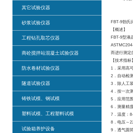
其它试验仪器
FBT-9勃
砂浆试验仪器
【概述】
FBT-9型
工程钻孔取芯仪器
ASTMC
而进行测定
商砼搅拌站混凝土试验仪器
【技术指标】
防水卷材试验仪器
1．采用高
2．自动检
隧道试验仪器
3．除人工
4．按一次
铸铁试模、钢试模
5．应用范围
6．测量精
塑料试模、工程塑料试模
7．温度：8-
8．电压～22
试验箱养护设备
9．透气圆筒