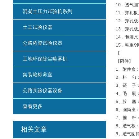
10．透气圆
混凝土压力试验机系列
11．穿孔板孔
12．穿孔板孔
土工试验仪器
13．穿孔板
14．包装尺寸
公路桥梁试验仪器
15．毛重/净
【
工地环保除尘喷雾机
【附件】
1、附件盒
集装箱标养室
2、料 勺
3、镊 子
公路实验仪器设备
4、毛 刷
5、胶 塞
查看更多
6、圆筒座
7、推 杆
8、透气板
相关文章
9、透气圆