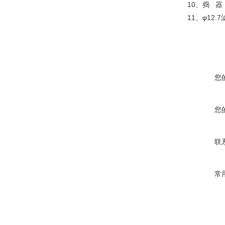
10、捣 器
11、φ12.
您
您
联
常