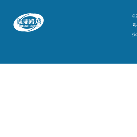
©
号
技