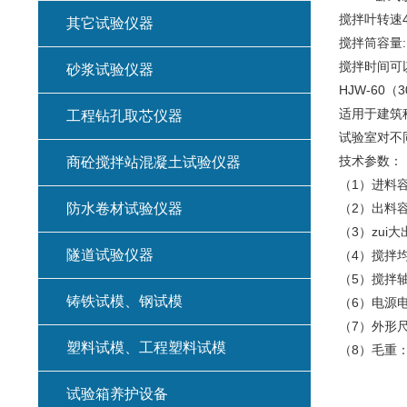
搅拌叶转速48
其它试验仪器
搅拌筒容量:
搅拌时间可
砂浆试验仪器
HJW-60
适用于建筑
工程钻孔取芯仪器
试验室对不
技术参数：
商砼搅拌站混凝土试验仪器
（1）进料容
防水卷材试验仪器
（2）出料容
（3）zui
隧道试验仪器
（4）搅拌均
（5）搅拌轴
铸铁试模、钢试模
（6）电源电
（7）外形尺寸
塑料试模、工程塑料试模
（8）毛重：
试验箱养护设备