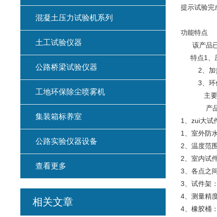
提示试验完
混凝土压力试验机系列
功能特点
土工试验仪器
该产品已获国家
特点1、压
公路桥梁试验仪器
2、加热不
3、环保
工地环保除尘喷雾机
主要技
产品 
集装箱标养室
1、zui大
1、室外防
公路实验仪器设备
2、温度范围
2、室内试
查看更多
3、各点之间
3、试件架
4、测量精度
相关文章
4、橡胶桶：