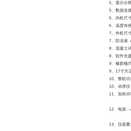
5、显示分辨
5、数据连
6、内机尺寸：
6、温度传
7、外机尺寸：
7、防冻液
8、混凝土试块
8、软件光
9、橡胶桶尺寸
9、17寸
10、整机功
10、动弹
11、加热功
12、电源：A
13、仪器重