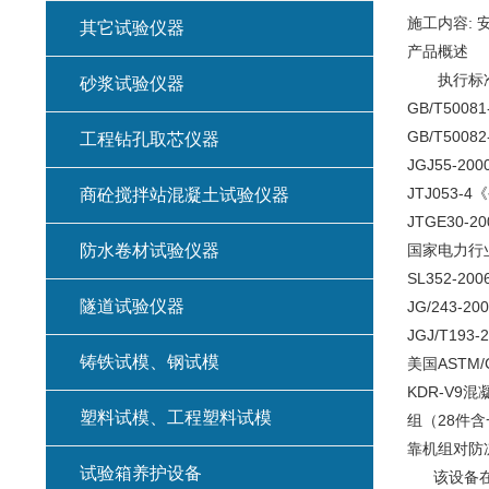
施工内容: 
其它试验仪器
产品概述
执行标
砂浆试验仪器
GB/T50
GB/T50
工程钻孔取芯仪器
JGJ55-
JTJ053
商砼搅拌站混凝土试验仪器
JTGE30
防水卷材试验仪器
国家电力行业
SL352-
隧道试验仪器
JG/243-
JGJ/T1
铸铁试模、钢试模
美国ASTM
KDR-V9
塑料试模、工程塑料试模
组（28件
靠机组对防
试验箱养护设备
该设备在整