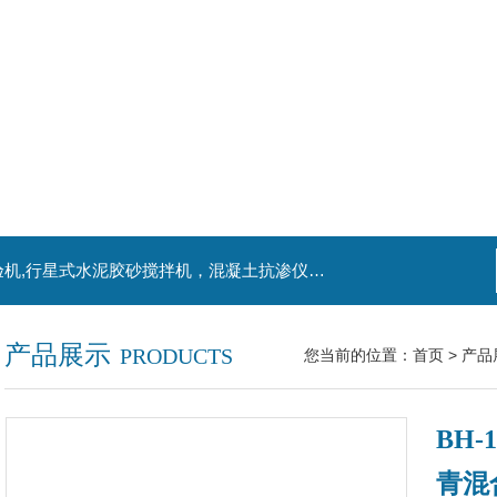
主营产品：混凝土钻孔取芯机，水泥电动抗折试验机,行星式水泥胶砂搅拌机，混凝土抗渗仪，水泥胶砂振实台，水泥净浆搅拌机，水泥细度负压筛析仪,混凝土含气量测定仪,混凝土振动台
产品展示
PRODUCTS
您当前的位置：
首页
>
产品
BH
青混