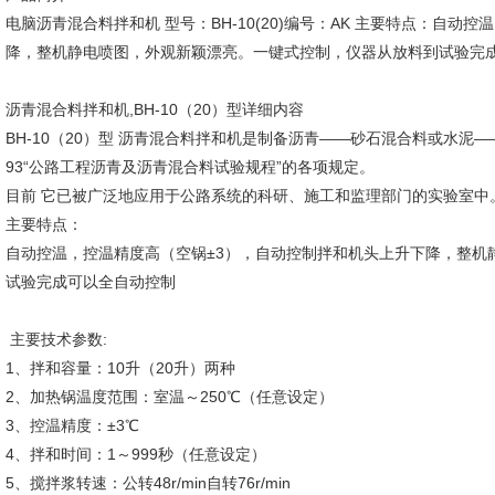
电脑沥青混合料拌和机 型号：BH-10(20)编号：AK 主要特点：自
降，整机静电喷图，外观新颖漂亮。一键式控制，仪器从放料到试验完
沥青混合料拌和机,BH-10（20）型详细内容
BH-10（20）型 沥青混合料拌和机是制备沥青——砂石混合料或水泥——
93“公路工程沥青及沥青混合料试验规程”的各项规定。
目前 它已被广泛地应用于公路系统的科研、施工和监理部门的实验室中
主要特点：
自动控温，控温精度高（空锅±3），自动控制拌和机头上升下降，整机
试验完成可以全自动控制
主要技术参数:
1、拌和容量：10升（20升）两种
2、加热锅温度范围：室温～250℃（任意设定）
3、控温精度：±3℃
4、拌和时间：1～999秒（任意设定）
5、搅拌浆转速：公转48r/min自转76r/min