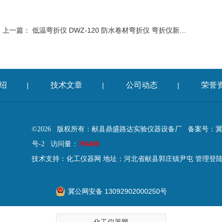
上一篇：
低温弯折仪 DWZ-120 防水卷材弯折仪 弯折仪新标准
绍
技术文章
公司动态
荣誉
|
|
|
©2026 版权所有：献县鼎盛路达实验仪器设备厂
备案号：冀IC
号-2
访问量：
786408
技术支持：
化工仪器网
地址：河北省献县郭庄镇尹屯
管理登
冀公网安备 13092902000250号