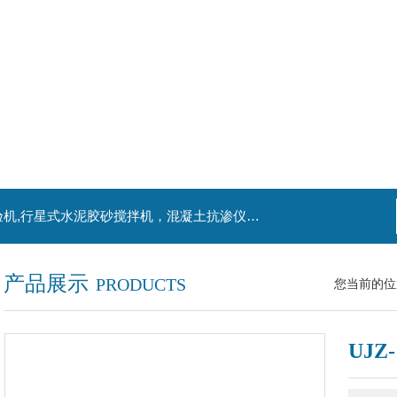
主营产品：混凝土钻孔取芯机，水泥电动抗折试验机,行星式水泥胶砂搅拌机，混凝土抗渗仪，水泥胶砂振实台，水泥净浆搅拌机，水泥细度负压筛析仪,混凝土含气量测定仪,混凝土振动台
产品展示
PRODUCTS
您当前的位
UJ