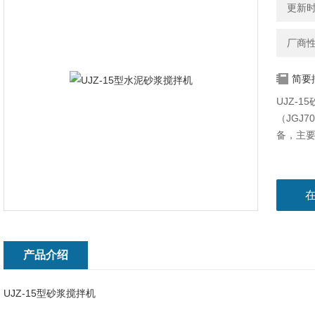
更新时间
厂商
简要
UJZ-
（JGJ
备，主
产品介绍
UJZ-15型砂浆搅拌机