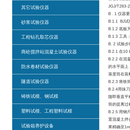
JGJ/T2
其它试验仪器
B . 1 仪器
B.1.1 
砂浆试验仪器
B.1.2 
B.1.3 
工程钻孔取芯仪器
B. 2 试验
B.2.1 在
商砼搅拌站混凝土试验仪器
B.2.2
防水卷材试验仪器
的水平面上
落度筒在装
隧道试验仪器
B.2.3
B.2.4
铸铁试模、钢试模
随即垂直平
筒的提离过
塑料试模、工程塑料试模
B.2.5 
置混凝土拌合
试验箱养护设备
果精确至1