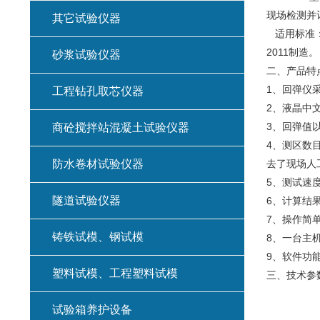
现场检测并
其它试验仪器
适用标准：中
2011制造。
砂浆试验仪器
二、产品特
1、回弹仪
工程钻孔取芯仪器
2、液晶中
3、回弹值
商砼搅拌站混凝土试验仪器
4、测区数
防水卷材试验仪器
去了现场人
5、测试速
隧道试验仪器
6、计算结果
7、操作简
铸铁试模、钢试模
8、一台主
9、软件功
塑料试模、工程塑料试模
三、技术参
试验箱养护设备