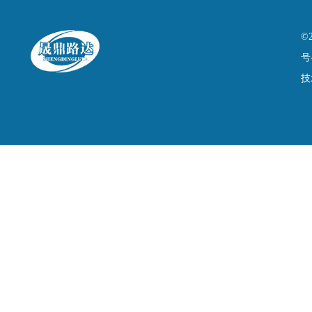
©
号
技