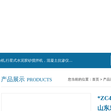
主营产品：混凝土钻孔取芯机，水泥电动抗折试验机,行星式水泥胶砂搅拌机，混凝土抗渗仪，水泥胶砂振实台，水泥净浆搅拌机，水泥细度负压筛析仪,混凝土含气量测定仪,混凝土振动台
产品展示
PRODUCTS
您当前的位置：
首页
>
产品
*Z
山东