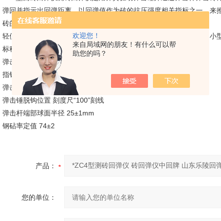
弹回并指示出回弹距离，以回弹值作为砖的抗压强度相关指标之一，来
砖的强度，也适用于检测轻骨料混凝土及其他轻质材料的强度。
欢迎您！
轻便、灵活、廉价、不需电源、易掌握、非常适合现场建筑工地及中小
来自局域网的朋友！有什么可以帮
标称动能 0.735J
助您的吗？
弹击锤冲击长度 75±0.3mm
指针滑块的摩擦力 0.5±0.1N
弹击拉簧工作长度 61.5±0.3mm
弹击锤脱钩位置 刻度尺“100”刻线
弹击杆端部球面半径 25±1mm
钢砧率定值 74±2
产品：
您的单位：