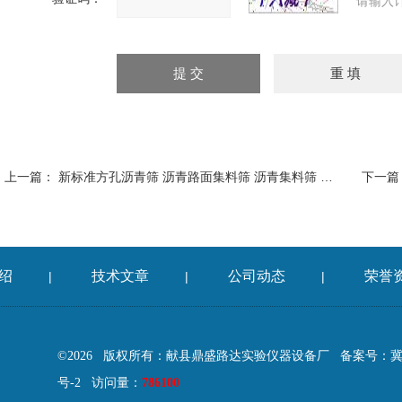
请输入
上一篇：
新标准方孔沥青筛 沥青路面集料筛 沥青集料筛 水泥干筛 石灰筛
下一篇
绍
技术文章
公司动态
荣誉
|
|
|
©2026 版权所有：献县鼎盛路达实验仪器设备厂
备案号：冀IC
号-2
访问量：
786100