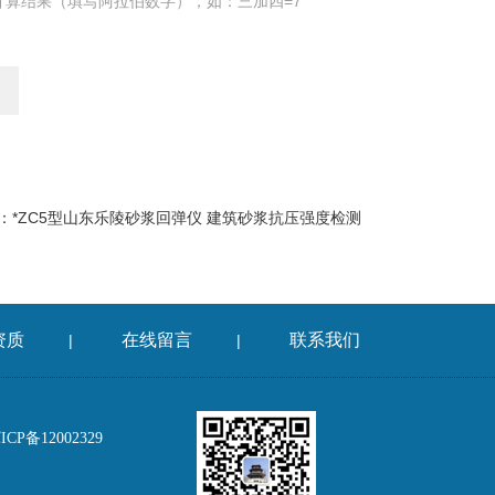
计算结果（填写阿拉伯数字），如：三加四=7
：
*ZC5型山东乐陵砂浆回弹仪 建筑砂浆抗压强度检测
资质
在线留言
联系我们
|
|
P备12002329