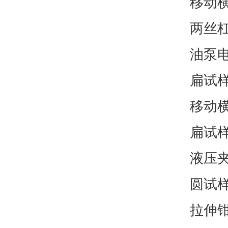
移动横梁
两丝杠
油泵电
扁试样
移动横
扁试样
液压
圆试样
拉伸