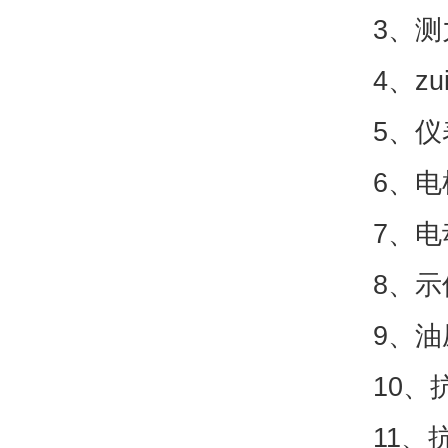
3、测
4、z
5、仪
6、电
7、电
8、示
9、油
10、
11、