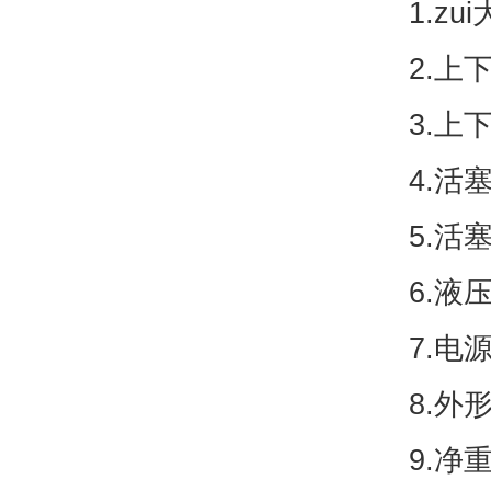
1.z
2.上
3.上
4.活
5.活
6.液
7.电
8.外形
9.净重