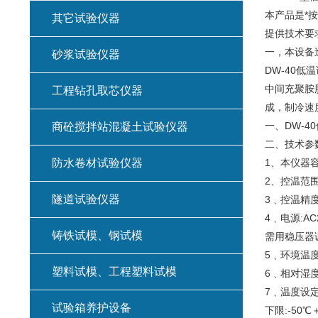
本产品是*按
其它试验仪器
提供技术要
一，本设备
砂浆试验仪器
DW-40
中间充聚胺
工程钻孔取芯仪器
成，制冷速
一、DW-
商砼搅拌站混凝土试验仪器
二、技术参
防水卷材试验仪器
1、本仪器容
2、控温范围
隧道试验仪器
3﹑控温精度
4﹑电源:Α
铸铁试模、钢试模
需用稳压器调节
5﹑环境温度:
塑料试模、工程塑料试模
6﹑相对湿度:
7﹑温度设定
试验箱养护设备
下限:-50℃