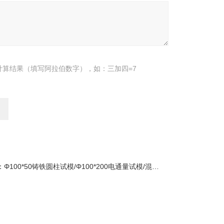
计算结果（填写阿拉伯数字），如：三加四=7
：
Φ100*50铸铁圆柱试模/Φ100*200电通量试模/混凝土弹性模量试模