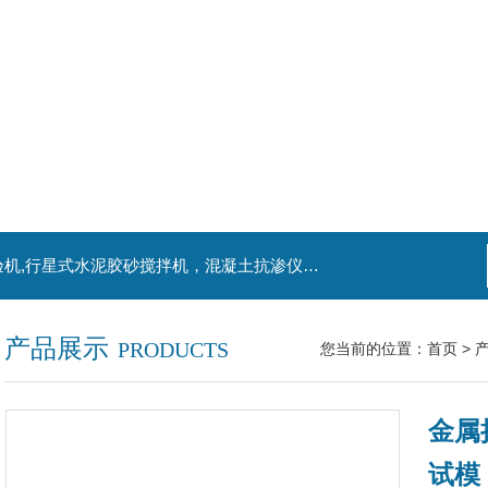
主营产品：混凝土钻孔取芯机，水泥电动抗折试验机,行星式水泥胶砂搅拌机，混凝土抗渗仪，水泥胶砂振实台，水泥净浆搅拌机，水泥细度负压筛析仪,混凝土含气量测定仪,混凝土振动台
产品展示
PRODUCTS
您当前的位置：
首页
>
金属
试模