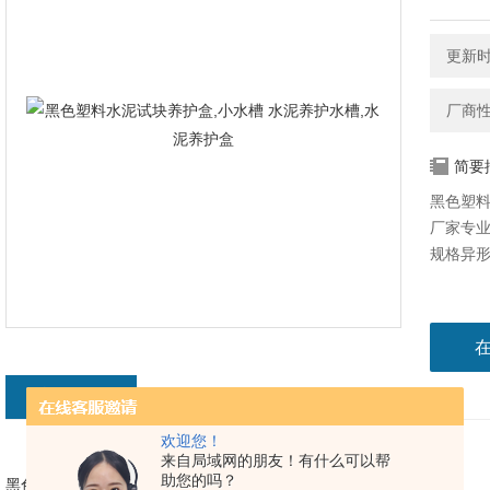
更新时间
厂商
简要
黑色塑料
厂家专
规格异
产品介绍
欢迎您！
来自局域网的朋友！有什么可以帮
助您的吗？
黑色塑料水泥试块养护盒,放6只试块 外形尺寸：15×12×19cm,