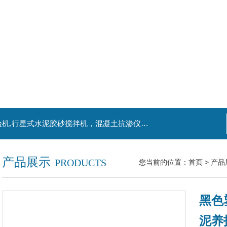
主营产品：混凝土钻孔取芯机，水泥电动抗折试验机,行星式水泥胶砂搅拌机，混凝土抗渗仪，水泥胶砂振实台，水泥净浆搅拌机，水泥细度负压筛析仪,混凝土含气量测定仪,混凝土振动台
产品展示
PRODUCTS
您当前的位置：
首页
>
产品
黑色
泥养