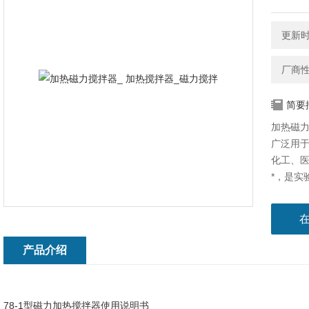
更新时间
厂商
简要
加热磁力
广泛用
化工、
*，是实
产品介绍
78-1型磁力加热搅拌器使用说明书