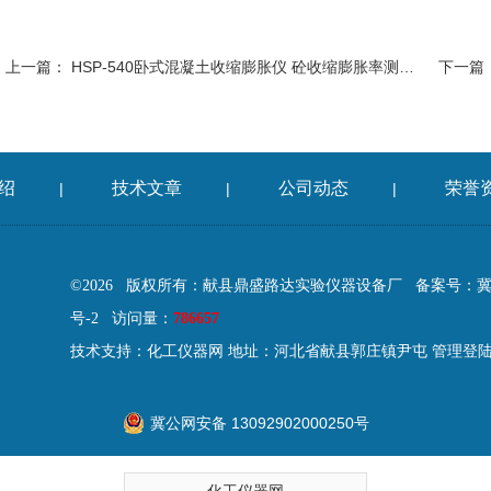
上一篇：
HSP-540卧式混凝土收缩膨胀仪 砼收缩膨胀率测定仪
下一篇
绍
技术文章
公司动态
荣誉
|
|
|
©2026 版权所有：献县鼎盛路达实验仪器设备厂
备案号：冀IC
号-2
访问量：
786657
技术支持：
化工仪器网
地址：河北省献县郭庄镇尹屯
管理登
冀公网安备 13092902000250号