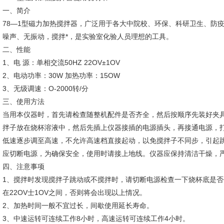
一、简介
78—1型磁力加热搅拌器，广泛用于各大中院校、环保、科研卫生、防
噪声、无振动，搅拌*，是实验室化验人员理想的工具。
二、性能
1、电 源：单相交流50HZ 22OV±1OV
2、电动功率：30W 加热功率：15OW
3、无级调速：O-2000转/分
三、使用方法
当用本仪器时，首先请检查随整机配件是否齐全，然后按顺序先装好夹
拌子放在烧杯溶液中，然后先插上仪器接插的电源插头，再接通电源，
低速逐步调至高速，不允许高速档直接起动，以免搅拌子不同步，引起
应切断电源，为确保安全，使用时请接上地线。仪器应保持清洁干燥，
四、注意事项
1、搅拌时发现搅拌子跳动或不搅拌时，请切断电源检查一下烧杯底是
在22OV士1OV之间，否则将会出现以上情况。
2、加热时间一般不宜过长，间歇使用延长寿命。
3、中速运转可连续工作8小时，高速运转可连续工作4小时。