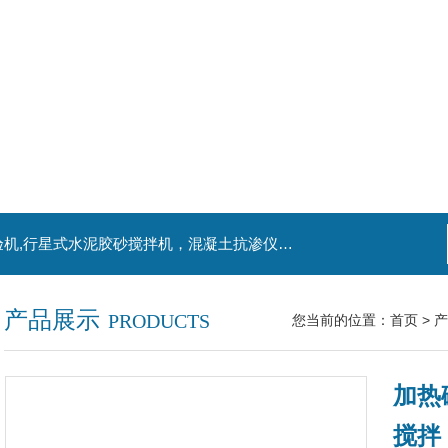
主营产品：混凝土钻孔取芯机，水泥电动抗折试验机,行星式水泥胶砂搅拌机，混凝土抗渗仪，水泥胶砂振实台，水泥净浆搅拌机，水泥细度负压筛析仪,混凝土含气量测定仪,混凝土振动台
产品展示
PRODUCTS
您当前的位置：
首页
>
产
加热
搅拌