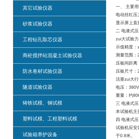
一、 主要用
其它试验仪器
电动丝杠压
显示屏上直
砂浆试验仪器
二 电液式
zui大试验力
工程钻孔取芯仪器
示值精度：
测量范围：20
商砼搅拌站混凝土试验仪器
压板间距离：
防水卷材试验仪器
压板尺寸：25
活塞zui大
隧道试验仪器
电压：380V
重量：约800
铸铁试模、钢试模
三 电液式
本试验机主
塑料试模、工程塑料试模
四 电液式
试验机应安装
试验箱养护设备
于0.8米。