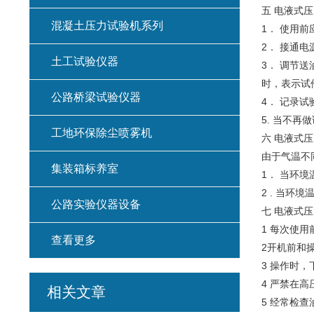
五 电液式
混凝土压力试验机系列
1． 使用
2． 接通
土工试验仪器
3． 调节
时，表示试
公路桥梁试验仪器
4． 记录
5. 当不
工地环保除尘喷雾机
六 电液式
由于气温不
集装箱标养室
1． 当环境
2 . 当环境
公路实验仪器设备
七 电液式
1 每次使
查看更多
2开机前和
3 操作时
4 严禁在
相关文章
5 经常检