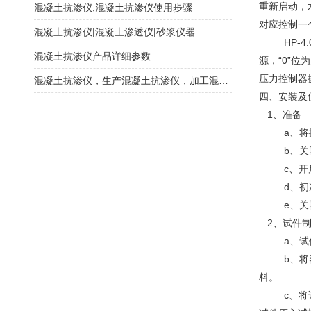
重新启动，
混凝土抗渗仪,混凝土抗渗仪使用步骤
对应控制一
混凝土抗渗仪|混凝土渗透仪|砂浆仪器
HP-4.
混凝土抗渗仪产品详细参数
源，“0”
压力控制器
混凝土抗渗仪，生产混凝土抗渗仪，加工混凝土抗渗仪
四、安装及
1、准备
a、将抗
b、关闭
c、开启
d、初次使
e、关闭
2、试件制
a、试件成
b、将养护
料。
c、将试模