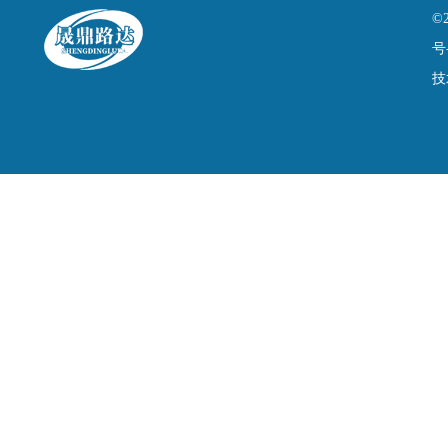
©
号
技