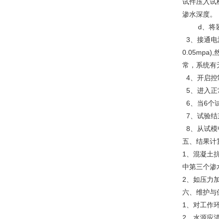
试件压入试
渗水深度。
d、将装压
3、接通电
0.05m
常，系统有
4、开启控
5、进入正
6、当6个
7、试验结
8、从试模
五、结果计
1、混凝土
中第三个渗
2、如压力加
六、维护与
1、对工作
2、水源应