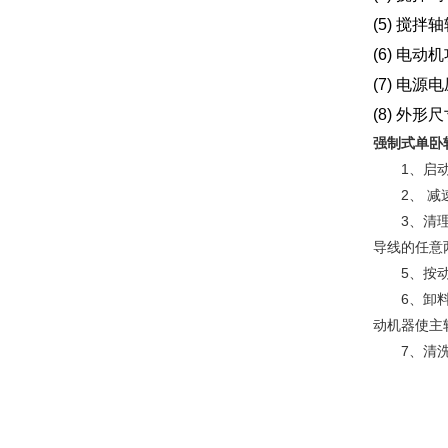
(5)
搅拌轴
(6)
电动机
(7)
电源电
(8)
外形尺
强制式单卧
1、启动前
2、 减速
3、清理料
导线的任意
5、按动启
6、卸料时
动机器使主
7、清洗料