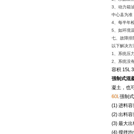
3、动力箱
中心县为准（
4、每半年
5、如环境
七、故障排
以下解决方
1、系统压
2、系统没
容积
15L 3
强制式混
凝土，也
60L
强制式
(1)
进料容
(2)
出料容
(3)
最大出
(4)
搅拌均