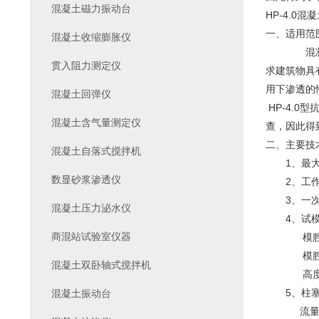
混凝土磁力振动台
HP-4.0混
一、适用范
混凝土收缩膨胀仪
混凝土、是
贯入阻力测定仪
求建筑物具
用下渗透的
混凝土回弹仪
HP-4.
混凝土含气量测定仪
查，因此得
二、主要技
混凝土自落式搅拌机
1、最大工
数显砂浆渗透仪
2、工作方
3、一次
混凝土压力泌水仪
4、试模
商混站试验室仪器
模腔上口直
模腔下口
混凝土双卧轴式搅拌机
高度：1
5、柱塞
混凝土振动台
流量：0.