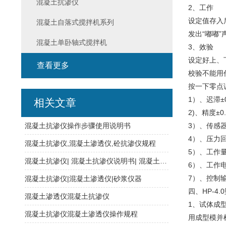
混凝土抗渗仪
2、工作
设定值存入
混凝土自落式搅拌机系列
发出“嘟嘟
混凝土单卧轴式搅拌机
3、效验
设定好上、
查看更多
校验不能用
按一下零点
1）、迟滞±0
相关文章
2)、精度±0
混凝土抗渗仪操作步骤使用说明书
3）、传感器灵
4）、压力回
混凝土抗渗仪,混凝土渗透仪,砼抗渗仪规程
5）、工作量
混凝土抗渗仪| 混凝土抗渗仪说明书| 混凝土抗渗透仪
6）、工作电
7）、控制输
混凝土抗渗仪|混凝土渗透仪|砂浆仪器
四、HP-4
混凝土渗透仪混凝土抗渗仪
1、试体成
混凝土抗渗仪混凝土渗透仪操作规程
用成型模并