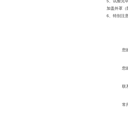
5、试验完
加盖外罩（
6、特别注
您
您
联
常