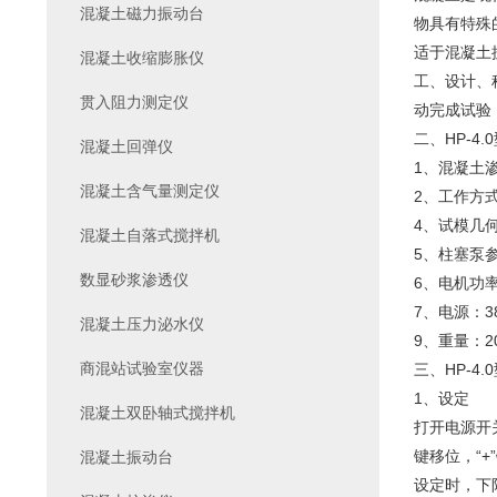
混凝土磁力振动台
物具有特殊
适于混凝土
混凝土收缩膨胀仪
工、设计、
贯入阻力测定仪
动完成试验
二、HP-4
混凝土回弹仪
1、混凝土
混凝土含气量测定仪
2、工作方
4、试模几何
混凝土自落式搅拌机
5、柱塞泵参数
数显砂浆渗透仪
6、电机功率
7、电源：38
混凝土压力泌水仪
9、重量：20
商混站试验室仪器
三、HP-4
1、设定
混凝土双卧轴式搅拌机
打开电源开
键移位，“
混凝土振动台
设定时，下