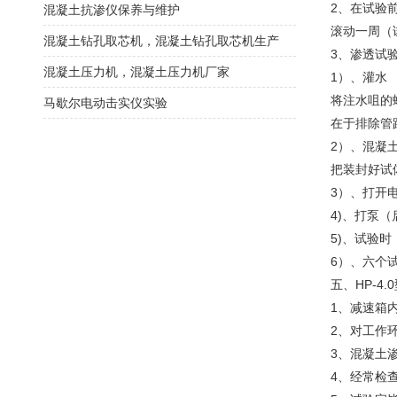
2、在试验
混凝土抗渗仪保养与维护
滚动一周（
混凝土钻孔取芯机，混凝土钻孔取芯机生产
3、渗透试
混凝土压力机，混凝土压力机厂家
1）、灌水
将注水咀的
马歇尔电动击实仪实验
在于排除管
2）、混凝
把装封好试
3）、打开
4)、打泵
5)、试验时
6）、六个
五、HP-4
1、减速箱
2、对工作
3、混凝土
4、经常检