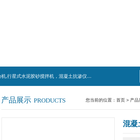
主营产品：混凝土钻孔取芯机，水泥电动抗折试验机,行星式水泥胶砂搅拌机，混凝土抗渗仪，水泥胶砂振实台，水泥净浆搅拌机，水泥细度负压筛析仪,混凝土含气量测定仪,混凝土振动台
产品展示
PRODUCTS
您当前的位置：
首页
>
产品
混凝