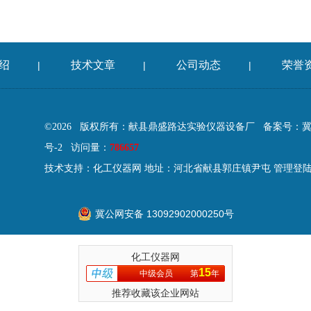
绍
技术文章
公司动态
荣誉
|
|
|
©2026 版权所有：献县鼎盛路达实验仪器设备厂
备案号：冀IC
号-2
访问量：
786657
技术支持：
化工仪器网
地址：河北省献县郭庄镇尹屯
管理登
冀公网安备 13092902000250号
化工仪器网
15
中级会员
第
年
推荐收藏该企业网站