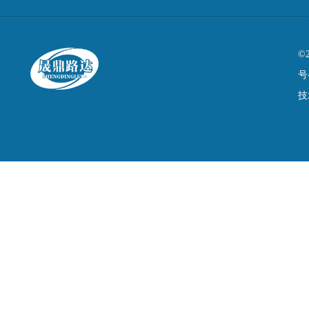
©
号
技