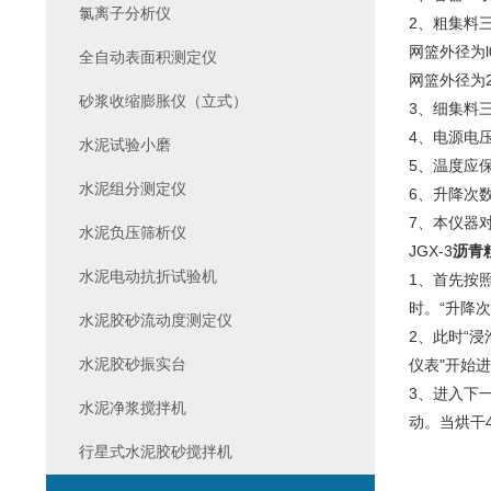
氯离子分析仪
2、粗集料
网篮外径为l
全自动表面积测定仪
网篮外径为2
砂浆收缩膨胀仪（立式）
3、细集料三
4、电源电压
水泥试验小磨
5、温度应保
水泥组分测定仪
6、升降次数
7、本仪器
水泥负压筛析仪
JGX-3
沥青
水泥电动抗折试验机
1、首先按照
时。“升降次
水泥胶砂流动度测定仪
2、此时“
水泥胶砂振实台
仪表"开始
3、进入下一
水泥净浆搅拌机
动。当烘干
行星式水泥胶砂搅拌机