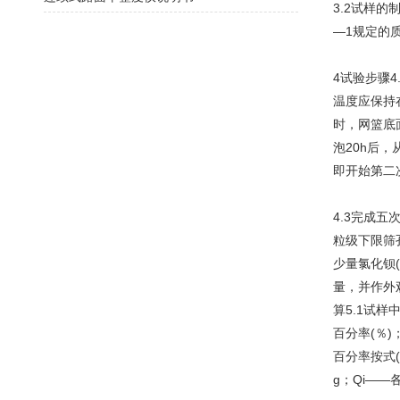
3.2试样的
—1规定的
4试验步骤
温度应保持
时，网篮底
泡20h后，
即开始第二
4.3完成五
粒级下限筛
少量氯化钡(
量，并作外
算5.1试样
百分率(％)
百分率按式(
g；Qi——