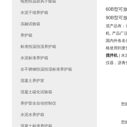
电热恒温鼓风干燥箱
60B
型可
水泥干缩养护箱
90B
型可
冻融试验箱
混产品有：养
机, 产品
养护箱
国内外各名
标准恒温恒湿养护箱
格使用到
搅拌机
|
水泥标准养护箱
仪器，沥青
全不锈钢恒温恒湿标准养护箱
混凝土养护室
混凝土碳化试验箱
养护室全自动控制仪
您
水泥水养护箱
您
混凝土标准养护箱