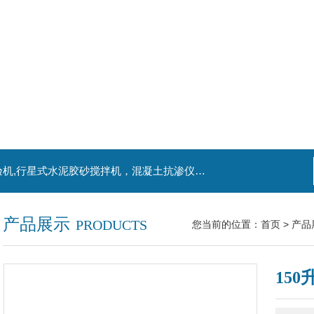
主营产品：混凝土钻孔取芯机，水泥电动抗折试验机,行星式水泥胶砂搅拌机，混凝土抗渗仪，水泥胶砂振实台，水泥净浆搅拌机，水泥细度负压筛析仪,混凝土含气量测定仪,混凝土振动台
产品展示
PRODUCTS
您当前的位置：
首页
>
产品
15