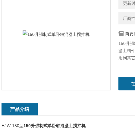
更新时间
厂商
简要
150升
凝土构
用到其
产品介绍
HJW-150型
150升强制式单卧轴混凝土搅拌机