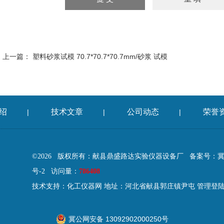
上一篇：
塑料砂浆试模 70.7*70.7*70.7mm/砂浆 试模
绍
技术文章
公司动态
荣誉
|
|
|
©2026 版权所有：献县鼎盛路达实验仪器设备厂
备案号：冀IC
号-2
访问量：
786408
技术支持：
化工仪器网
地址：河北省献县郭庄镇尹屯
管理登
冀公网安备 13092902000250号