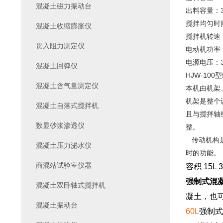
混凝土磁力振动台
出料容量：3
搅拌均匀时间
混凝土收缩膨胀仪
搅拌机转速
贯入阻力测定仪
电动机功率：
电源电压：3
混凝土回弹仪
HJW-10
混凝土含气量测定仪
本机由机架
机架是整个
混凝土自落式搅拌机
且与搅拌轴
数显砂浆渗透仪
整。
传动机构是
混凝土压力泌水仪
时的功能。
商混站试验室仪器
容积
15L 3
强制式混
混凝土双卧轴式搅拌机
凝土，也
混凝土振动台
60L
强制式