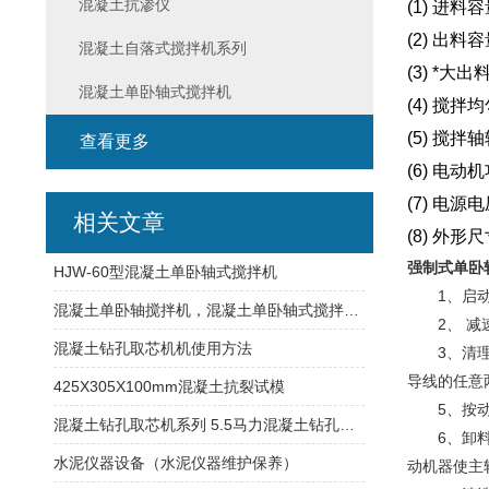
混凝土抗渗仪
(1)
进料容
(2)
出料容
混凝土自落式搅拌机系列
(3)
*大出
混凝土单卧轴式搅拌机
(4)
搅拌均
(5)
搅拌轴
查看更多
(6)
电动机
(7)
电源电
相关文章
(8)
外形尺
强制式单卧
HJW-60型混凝土单卧轴式搅拌机
1、启动前
混凝土单卧轴搅拌机，混凝土单卧轴式搅拌机价格,报价,详情说明
2、 减速
混凝土钻孔取芯机机使用方法
3、清理料
导线的任意
425X305X100mm混凝土抗裂试模
5、按动启
混凝土钻孔取芯机系列 5.5马力混凝土钻孔取芯机 9马力混凝土钻孔取芯机
6、卸料时
水泥仪器设备（水泥仪器维护保养）
动机器使主