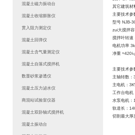
混凝土磁力振动台
其它建筑材
主要技术参
混凝土收缩膨胀仪
型号 NJB-30
贯入阻力测定仪
zui大搅拌容量
搅拌叶转速 50
混凝土回弹仪
电机功率 3k
混凝土含气量测定仪
净重 ≈420㎏
混凝土自落式搅拌机
主要技术参
数显砂浆渗透仪
主轴转数：30
主电机：3K
混凝土压力泌水仪
工作台电机：
商混站试验室仪器
水泵电机：1
轨道长：14
混凝土双卧轴式搅拌机
切割最大厚度
混凝土振动台