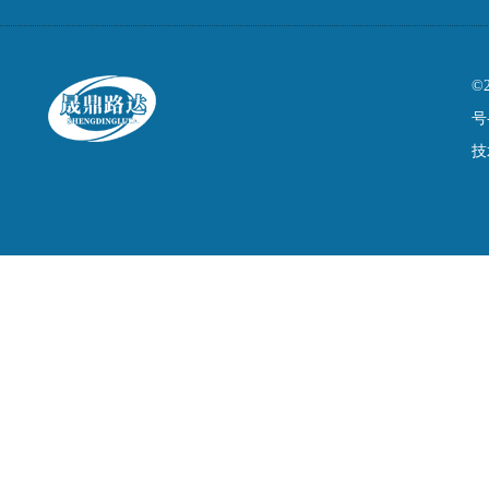
©
号
技