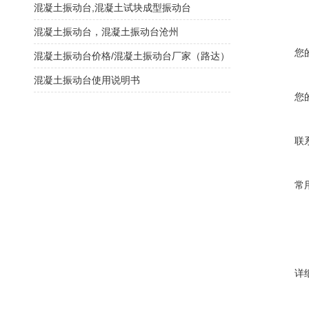
混凝土振动台,混凝土试块成型振动台
混凝土振动台，混凝土振动台沧州
您
混凝土振动台价格/混凝土振动台厂家（路达）
混凝土振动台使用说明书
您
联
常
详