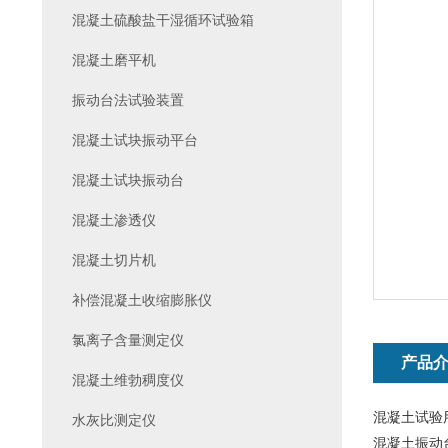
混凝土硫酸盐干湿循环试验箱
混凝土磨平机
振动台法试验装置
混凝土试块振动平台
混凝土试块振动台
混凝土渗透仪
混凝土切片机
补偿混凝土收缩膨胀仪
氯离子含量测定仪
产品
混凝土维勃稠度仪
混凝土试验
水灰比测定仪
混凝土振动