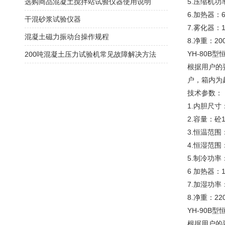
选购商品混凝土搅拌站试验仪器使用说明
5.压缩机功
6.加热器：6
干混砂浆试验仪器
7.雾化器：
混凝土磁力振动台操作规程
8.净重：20
YH-80B
200吨混凝土压力试验机常见故障解决方法
根据用户的
户，箱内为
技术参数：
1.内胆尺寸：1
2.容量：砼15
3.恒温范围
4.恒湿范围
5.制冷功率：
6 加热器：1
7.加湿功率
8.净重：22
YH-90B
根据用户的