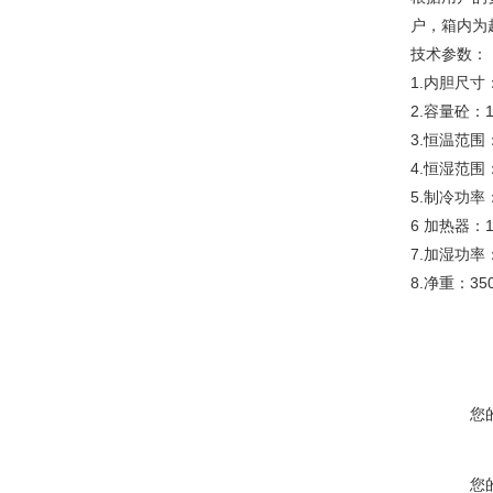
户，箱内为
技术参数：
1.内胆尺寸：1
2.容量砼：1
3.恒温范围
4.恒湿范围
5.制冷功率：
6 加热器：1
7.加湿功率
8.净重：35
您
您