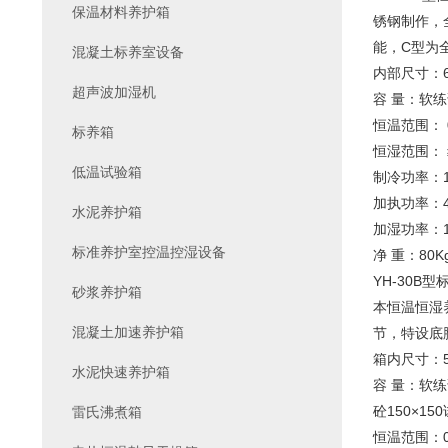
保温材料养护箱
锈钢制作，
能，C型为
混凝土标养室设备
内部尺寸：68
超声波加湿机
容 量：软练试
恒温范围： 
标养箱
恒湿范围： 
低温试验箱
制冷功率：1
加执功率：4
水泥养护箱
加湿功率：1
标准养护室控温控湿设备
净 重：80K
YH-30B
砂浆养护箱
本恒温恒湿
混凝土加速养护箱
节，特设底
箱内尺寸：56
水泥快速养护箱
容 量：软练
砼150×150
雷氏沸煮箱
恒温范围：0