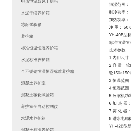
电热恒温鼓风干燥箱
恒湿范围： 
制冷功率： 
水泥干缩养护箱
加热功率： 
冻融试验箱
净 重： 50
YH-40B
养护箱
标准恒温恒
标准恒温恒湿养护箱
技术参数:
1.内胆尺寸：7
水泥标准养护箱
2.容 量：软
全不锈钢恒温恒湿标准养护箱
砼150×150
3.恒温范围
混凝土养护室
4.恒湿范围
混凝土碳化试验箱
5.压缩机功
6.加 热 器：
养护室全自动控制仪
7.雾 化 器
水泥水养护箱
8.进水电磁阀
YH-42B
混凝土标准养护箱