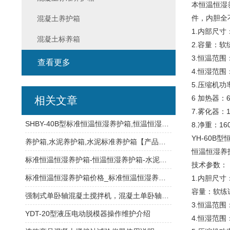
本恒温恒湿
件，内胆全
混凝土养护箱
1.内部尺寸：1
混凝土标养箱
2.容量：软练
3.恒温范围
查看更多
4.恒湿范围
5.压缩机功
6 加热器：6
相关文章
7.雾化器：
SHBY-40B型标准恒温恒湿养护箱,恒温恒湿养护箱
8.净重：16
YH-60B
养护箱,水泥养护箱,水泥标准养护箱【产品说明书下载】
恒温恒湿养
标准恒温恒湿养护箱-恒温恒湿养护箱-水泥恒温恒湿养护箱
技术参数：
标准恒温恒湿养护箱价格_标准恒温恒湿养护箱操作规程
1.内胆尺寸：
容量：软练试模
强制式单卧轴混凝土搅拌机，混凝土单卧轴搅拌机使用
3.恒温范围
YDT-20型液压电动脱模器操作维护介绍
4.恒湿范围