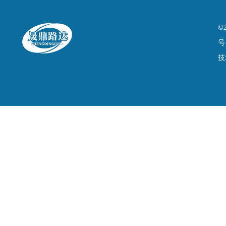
©
号
技