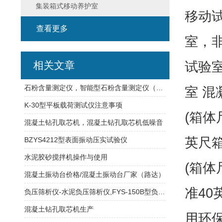
集装箱式移动养护室
移动
查看更多
室，
试验
相关文章
石粉含量测定仪，智能型石粉含量测定仪（简称亚甲蓝试验装置）
室 混
K-30型平板载荷测试仪注意事项
(箱体尺
混凝土钻孔取芯机，混凝土钻孔取芯机低噪音
英尺箱
BZYS4212型表面振动压实试验仪
水泥胶砂搅拌机操作与使用
(箱体尺
混凝土振动台价格/混凝土振动台厂家（路达）
准40
负压筛析仪-水泥负压筛析仪,FYS-150B型负压筛析仪
混凝土钻孔取芯机生产
用环保