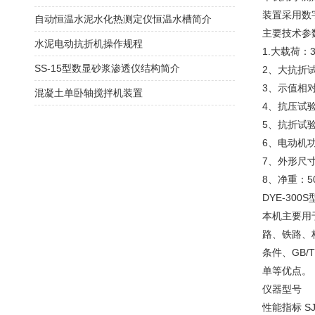
装置采用数
自动恒温水泥水化热测定仪恒温水槽简介
主要技术参
水泥电动抗折机操作规程
1.大载荷：3
SS-15型数显砂浆渗透仪结构简介
2、大抗折试
3、示值相对
混凝土单卧轴搅拌机装置
4、抗压试验
5、抗折试验速
6、电动机功
7、外形尺寸：
8、净重：50
DYE-30
本机主要用
路、铁路、桥
条件、GB
单等优点。
仪器型号
性能指标 SJ