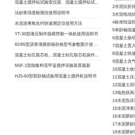
混凝土搅拌站试验室仪器、混凝土搅拌站试验仪器、商品混凝土搅拌站试验室仪器
2水泥抗折抗
法砂浆强度检测仪使用说明书
3水泥电动抗
4标准恒温恒
水泥游离氧化钙快速测定仪使用方法
5单卧轴混凝
YT-30型液压制件脱模劈裂一体机使用说明书
6混凝土振动
82/85型沥青薄膜烘箱价格型号参数图片使用方法
7混凝土贯
8混凝土快速
混凝土钻孔取芯机，混凝土钻孔取芯机操作手册
9混凝土含气
NSF-1型细集料亚甲蓝搅拌试验装置最新
10混凝土收
HJS-60型双卧轴试验用混凝土搅拌机说明书
11混凝土压
12混凝土回
13电热鼓风干
14水泥负压筛
15水泥净浆搅
16水泥胶砂
17水泥胶砂
18水泥胶砂