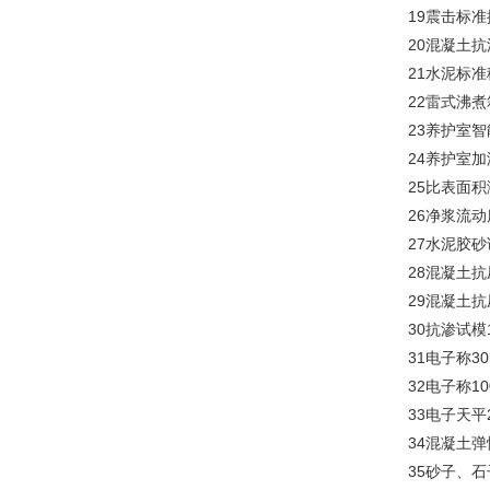
19震击标准振
20混凝土抗渗
21水泥标
22雷式沸煮箱
23养护室智能
24养护室加
25比表面积
26净浆流动
27水泥胶砂试
28混凝土抗压
29混凝土抗压
30抗渗试模17
31电子称30k
32电子称100
33电子天平20
34混凝土弹
35砂子、石