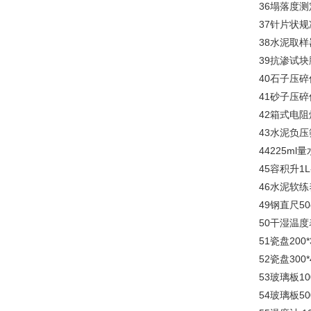
36塌落度测
37针片状规
38水泥取样
39抗渗试块
40石子压碎
41砂子压碎
42箱式电阻炉
43水泥负压筛
44225ml量
45容积升1L
46水泥软练
49钢直尺50
50干湿温度
51瓷盘200*
52瓷盘300*
53玻璃板100
54玻璃板500