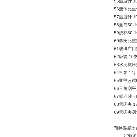
55温度计 1
56液体比重计
57温度计 1
58量筒50-1
59烧杯50-1
60李氏比重瓶
61玻璃广口瓶
62吸管 10
63水泥抗压
64气泵 1台
65亚甲蓝试
66三角刮平
67标准砂（I
68雷氏夹 1
69雷氏夹测定
预拌混凝土
一、试验项