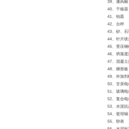
39、通风橱
40、干燥器
41、铂皿
42、台秤
43、砂、
44、针片
45、受压钢
46、坍落
47、混凝
48、梯形板
49、外加
50、甘汞电
51、玻璃电
52、复合电
53、水泥
54、瓷坩锅
55、秒表
56、水泥标