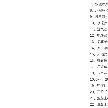
7、水泥净浆
8、水泥标
9、沸煮箱*
10、水泥负
11、透气法
12、电热鼓
13、氯离子
14、原子吸
15、火焰光
16、砂石振
17、压碎值
18、压力试
1000kN、
19、密度计
20、三片
21、混凝土
22、混凝土