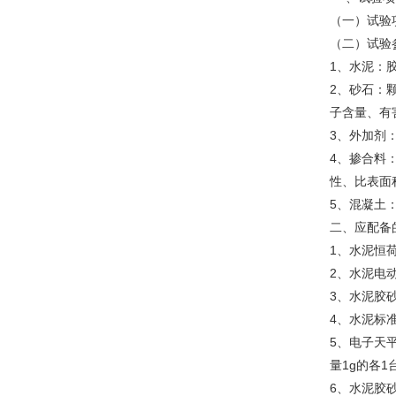
（一）试验
（二）试验
1、水泥：
2、砂石：
子含量、有
3、外加剂
4、掺合料
性、比表面
5、混凝土
二、应配备
1、水泥恒
2、水泥电
3、水泥胶砂
4、水泥标准
5、电子天平4
量1g的各1
6、水泥胶